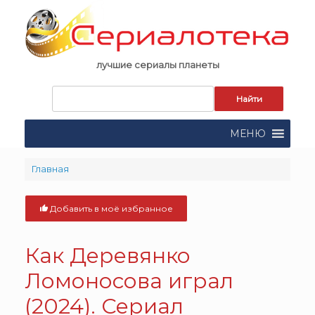
Skip
to
content
лучшие сериалы планеты
Запрос
для
поиска:
МЕНЮ
Главная
Добавить в моё избранное
Как Деревянко
Ломоносова играл
(2024). Сериал