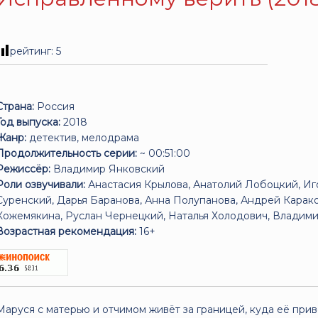
рейтинг:
5
Страна:
Россия
Год выпуска:
2018
Жанр:
детектив, мелодрама
Продолжительность серии:
~ 00:51:00
Режиссёр:
Владимир Янковский
Роли озвучивали:
Анастасия Крылова, Анатолий Лобоцкий, Иг
Суренский, Дарья Баранова, Анна Полупанова, Андрей Карак
Кожемякина, Руслан Чернецкий, Наталья Холодович, Владимир
Возрастная рекомендация:
16+
Маруся с матерью и отчимом живёт за границей, куда её прив