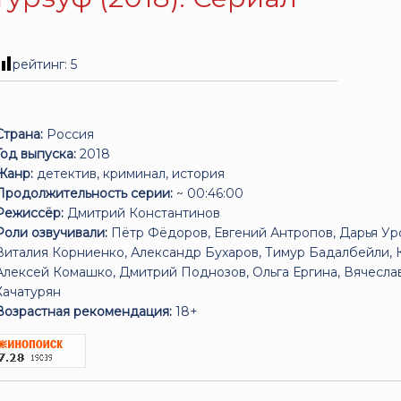
рейтинг:
5
Страна:
Россия
Год выпуска:
2018
Жанр:
детектив, криминал, история
Продолжительность серии:
~ 00:46:00
Режиссёр:
Дмитрий Константинов
Роли озвучивали:
Пётр Фёдоров, Евгений Антропов, Дарья Ур
Виталия Корниенко, Александр Бухаров, Тимур Бадалбейли, 
Алексей Комашко, Дмитрий Поднозов, Ольга Ергина, Вячесла
Хачатурян
Возрастная рекомендация:
18+