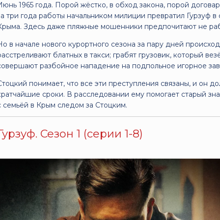
Июнь 1965 года. Порой жёстко, в обход закона, порой догова
за три года работы начальником милиции превратил Гурзуф 
Крыма. Здесь даже пляжные мошенники предпочитают не раб
Но в начале нового курортного сезона за пару дней происход
расстреливают блатных в такси; грабят грузовик, который вез
совершают разбойное нападение на подпольное игорное за
Стоцкий понимает, что все эти преступления связаны, и он д
кратчайшие сроки. В расследовании ему помогает старый зн
с семьёй в Крым следом за Стоцким.
Гурзуф. Сезон 1 (серии 1-8)