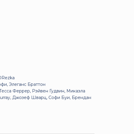
DRezka
фи, Элеганс Браттон
Тесса Феррер, Рэйвен Гудвин, Микаэла
urray, Джозеф Шварц, Софи Буи, Брендан