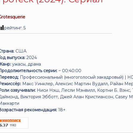
Grotesquerie
рейтинг:
5
Страна:
США
Год выпуска:
2024
Жанр:
ужасы, драма
Продолжительность серии:
~ 00:40:00
Перевод:
Профессиональный (многоголосый закадровый) | H
Режиссёр:
Макс Уинклер, Алексис Мартин Вудалл, Райан Мер
Роли озвучивали:
Ниси Нэш, Лесли Мэнвилл, Кортни Б. Вэнс, 
Даймонд, Виктория Эбботт, Джей Алан Кристиансон, Casey M
Маккарти
Возрастная рекомендация:
18+