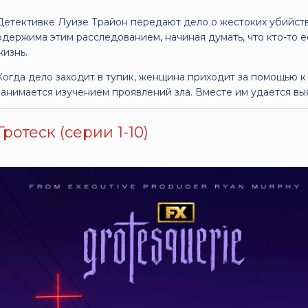
Детективке Луизе Трайон передают дело о жестоких убийств
одержима этим расследованием, начиная думать, что кто-то е
жизнь.
Когда дело заходит в тупик, женщина приходит за помощью к
занимается изучением проявлений зла. Вместе им удается вы
Гротеск (серии 1-10)