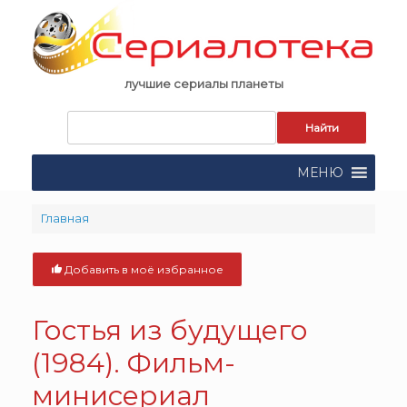
Skip
to
content
лучшие сериалы планеты
Запрос
для
поиска:
МЕНЮ
Главная
Добавить в моё избранное
Гостья из будущего
(1984). Фильм-
минисериал