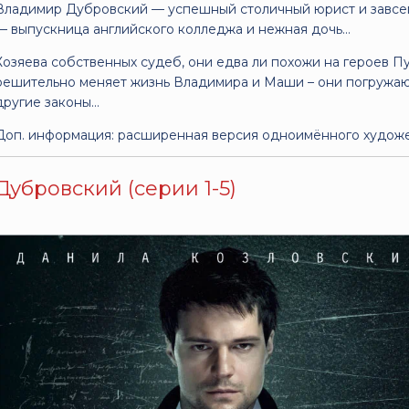
Владимир Дубровский — успешный столичный юрист и завсе
— выпускница английского колледжа и нежная дочь…
Хозяева собственных судеб, они едва ли похожи на героев П
решительно меняет жизнь Владимира и Маши – они погружают
другие законы…
Доп. информация: расширенная версия одноимённого художе
Дубровский (серии 1-5)