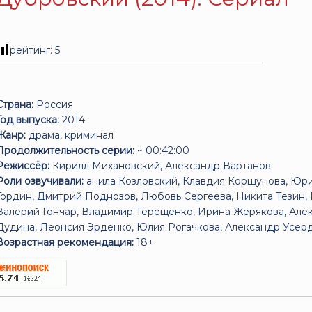
рейтинг:
5
Страна:
Россия
Год выпуска:
2014
Жанр:
драма, криминал
Продолжительность серии:
~ 00:42:00
Режиссёр:
Кирилл Михановский, Александр Вартанов
Роли озвучивали:
анила Козловский, Клавдия Коршунова, Юри
Гордин, Дмитрий Поднозов, Любовь Сергеева, Никита Тезин, Е
Валерий Гончар, Владимир Терещенко, Ирина Жерякова, Алекс
Дудина, Леонсия Эрденко, Юлия Рогачкова, Александр Усердин
Возрастная рекомендация:
18+