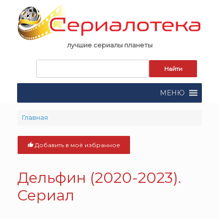
Skip
to
content
лучшие сериалы планеты
Запрос
для
поиска:
МЕНЮ
Главная
Добавить в моё избранное
Дельфин (2020-2023).
Сериал