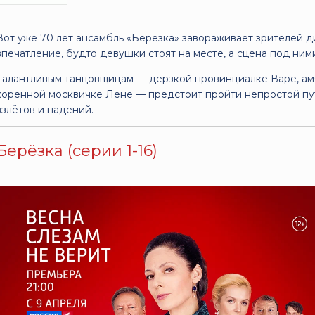
Вот уже 70 лет ансамбль «Березка» завораживает зрителей
впечатление, будто девушки стоят на месте, а сцена под ним
Талантливым танцовщицам — дерзкой провинциалке Варе, ам
коренной москвичке Лене — предстоит пройти непростой пут
взлётов и падений.
Берёзка (серии 1-16)