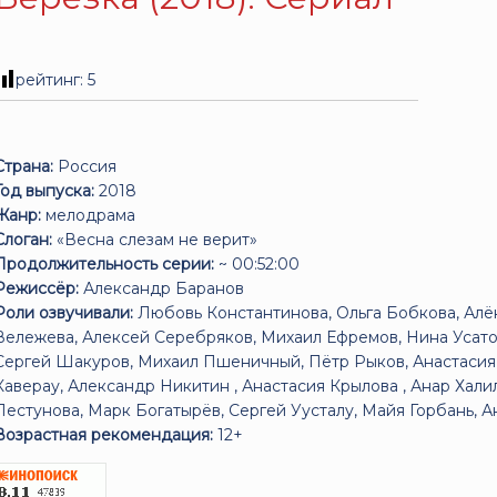
рейтинг:
5
Страна:
Россия
Год выпуска:
2018
Жанр:
мелодрама
Слоган:
«Весна слезам не верит»
Продолжительность серии:
~ 00:52:00
Режиссёр:
Александр Баранов
Роли озвучивали:
Любовь Константинова, Ольга Бобкова, Ал
Вележева, Алексей Серебряков, Михаил Ефремов, Нина Усато
Сергей Шакуров, Михаил Пшеничный, Пётр Рыков, Анастасия 
Каверау, Александр Никитин , Анастасия Крылова , Анар Хал
Пестунова, Марк Богатырёв, Сергей Уусталу, Майя Горбань, 
Возрастная рекомендация:
12+