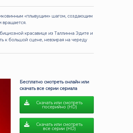
 диковинным «плывущим» шагом, создающим
и вращается.
бициозной красавице из Таллинна Эдите и
ь к большой сцене, невзирая на череду
Бесплатно смотреть онлайн или
скачать все серии сериала
Скачать или смотреть
посерийно (HD)
Скачать или смотреть
все серии (HD)