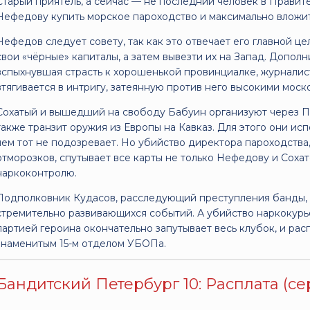
Старый приятель, а сейчас — не последний человек в Правите
Нефедову купить морское пароходство и максимально вложит
Нефедов следует совету, так как это отвечает его главной ц
свои «чёрные» капиталы, а затем вывезти их на Запад. Допо
вспыхнувшая страсть к хорошенькой провинциалке, журнали
втягивается в интригу, затеянную против него высокими мос
Сохатый и вышедший на свободу Бабуин организуют через Пе
также транзит оружия из Европы на Кавказ. Для этого они ис
чем тот не подозревает. Но убийство директора пароходств
отморозков, спутывает все карты не только Нефедову и Соха
наркоконтролю.
Подполковник Кудасов, расследующий преступления банды, 
стремительно развивающихся событий. А убийство наркокур
партией героина окончательно запутывает весь клубок, и рас
знаменитым 15-м отделом УБОПа.
Бандитский Петербург 10: Расплата (сер