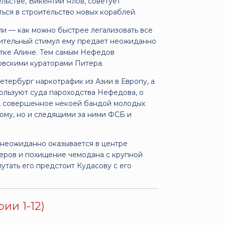
льстве, Викентий Ялов, советует
ься в строительство новых кораблей.
ели — как можно быстрее легализовать все
лнительный стимул ему предает неожиданно
стке Алине. Тем самым Нефедов
ковскими кураторами Питера.
тербург наркотрафик из Азии в Европу, а
пользуют суда пароходства Нефедова, о
а, совершенное некоей бандой молодых
тому, но и следящими за ними ФСБ и
неожиданно оказывается в центре
ьеров и похищение чемодана с крупной
путать его предстоит Кудасову с его
ии 1-12)