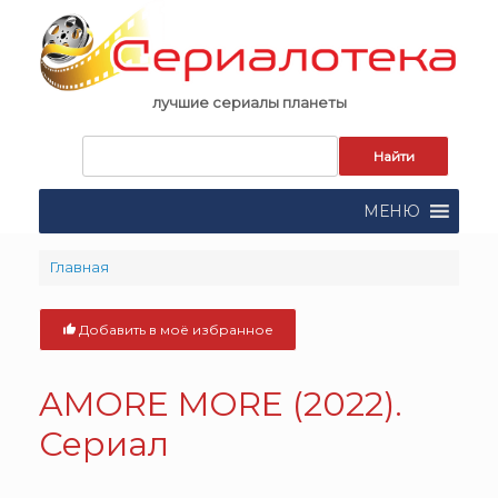
Skip
to
content
лучшие сериалы планеты
Запрос
для
поиска:
МЕНЮ
Главная
Добавить в моё избранное
AMORE MORE (2022).
Сериал